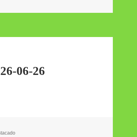
 26-06-26
egorías
tacado