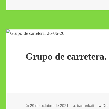
el
Grupo de carretera.
Publicado
Autor
Cat
29 de octubre de 2021
barrankatt
Des