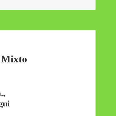
 Mixto
.,
gui