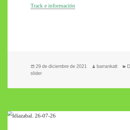
Track e información
Publicado
Autor
C
29 de diciembre de 2021
barrankatt
D
el
slider