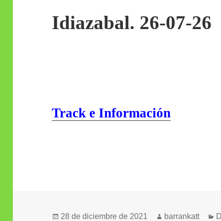
Idiazabal. 26-07-26
Track e Información
Publicado
Autor
C
28 de diciembre de 2021
barrankatt
D