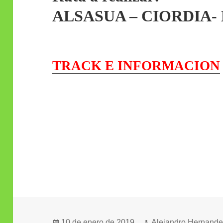
ALSASUA – CIORDIA-
TRACK E INFORMACION
Publicado
Autor
10 de enero de 2019
Alejandro Hernand