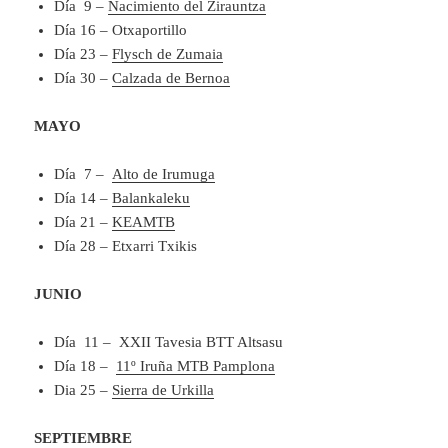
Día 9 –
Nacimiento del Zirauntza
Día 16 – Otxaportillo
Día 23 –
Flysch de Zumaia
Día 30 –
Calzada de Bernoa
MAYO
Día 7 –
Alto de Irumuga
Día 14 –
Balankaleku
Día 21 –
KEAMTB
Día 28 – Etxarri Txikis
JUNIO
Día 11 – XXII Tavesia BTT Altsasu
Día 18 –
11º Iruña MTB Pamplona
Dia 25 –
Sierra de Urkilla
SEPTIEMBRE