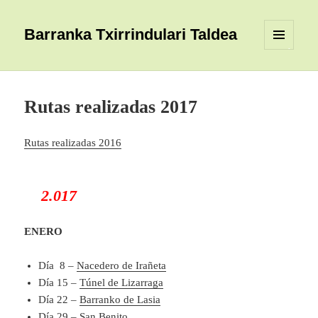
Barranka Txirrindulari Taldea
MENÚ
Y
WIDGETS
Rutas realizadas 2017
Rutas realizadas 2016
2.017
ENERO
Día 8 –
Nacedero de Irañeta
Día 15 –
Túnel de Lizarraga
Día 22 –
Barranko de Lasia
Día 29 –
San Benito