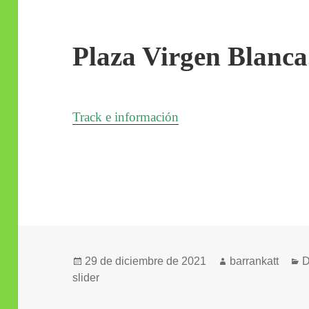
Plaza Virgen Blanca
Track e información
Publicado
Autor
C
29 de diciembre de 2021
barrankatt
D
el
slider