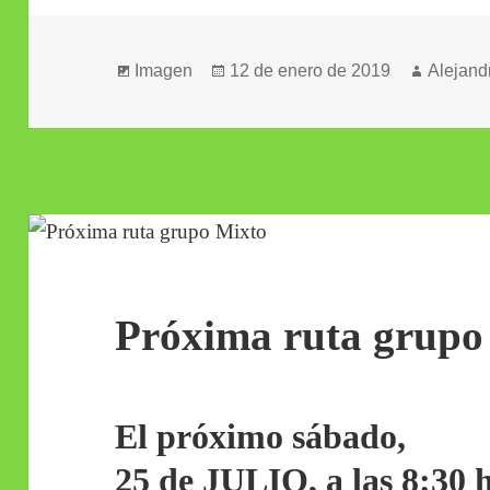
Formato
Publicado
Autor
Imagen
12 de enero de 2019
Alejand
el
Próxima ruta grupo
El próximo sábado,
25 de JULIO,
a las 8:30 h