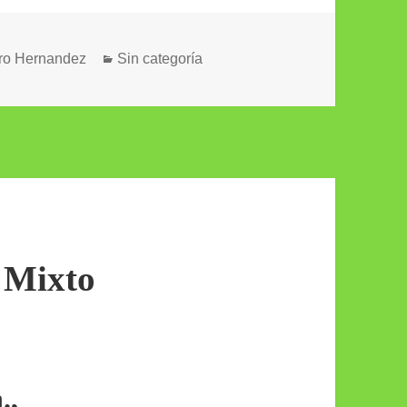
Categorías
ro Hernandez
Sin categoría
 Mixto
.,