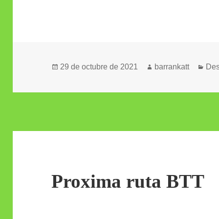
Publicado
Autor
Cat
29 de octubre de 2021
barrankatt
Des
el
Proxima ruta BTT