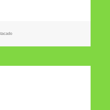
egorías
tacado