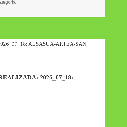
orías
ategoría
EALIZADA: 2026_07_18: