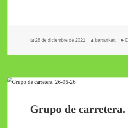
Publicado
Autor
C
28 de diciembre de 2021
barrankatt
D
el
Grupo de carretera.