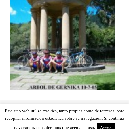
Argitaratze-
Egilea
Kategoriak
2019 January 10, Thursday
Alejandro Hernandez
Este sitio web utiliza cookies, tanto propias como de terceros, para
data
Destacado
,
Fotos
recopilar información estadística sobre su navegación. Si continúa
navegando, consideramos que acepta su uso.
Acepto
WordPress(e)kin eginda